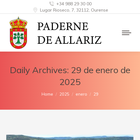
+34 988 29 30 00
Lugar Rioseco, 7, 32112, Ourense
Daily Archives:
29 de enero de
2025
You are here:
Home
2025
enero
29