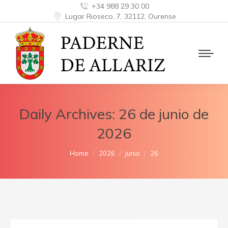
+34 988 29 30 00
Lugar Rioseco, 7, 32112, Ourense
Daily Archives:
26 de junio de
2026
You are here:
Home
2026
junio
26