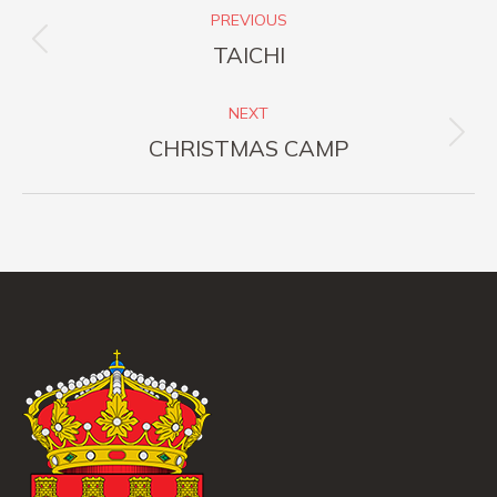
PREVIOUS
navigation
Previous
TAICHI
post:
NEXT
Next
CHRISTMAS CAMP
post: