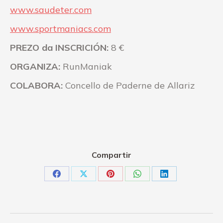
www.saudeter.com
www.sportmaniacs.com
PREZO da INSCRICIÓN:
8 €
ORGANIZA:
RunManiak
COLABORA:
Concello de Paderne de Allariz
Compartir
Share
Share
Share
Share
Share
on
on
on
on
on
Facebook
X
Pinterest
WhatsApp
LinkedIn
Post