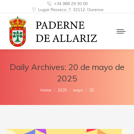
+34 988 29 30 00
Lugar Rioseco, 7, 32112, Ourense
Daily Archives:
20 de mayo de
2025
You are here:
Home
2025
mayo
20