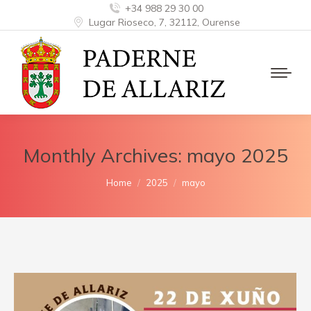
+34 988 29 30 00
Lugar Rioseco, 7, 32112, Ourense
Monthly Archives:
mayo 2025
You are here:
Home
2025
mayo