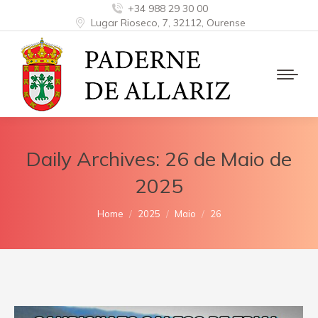
+34 988 29 30 00
Lugar Rioseco, 7, 32112, Ourense
Daily Archives:
26 de Maio de
2025
You are here:
Home
2025
Maio
26