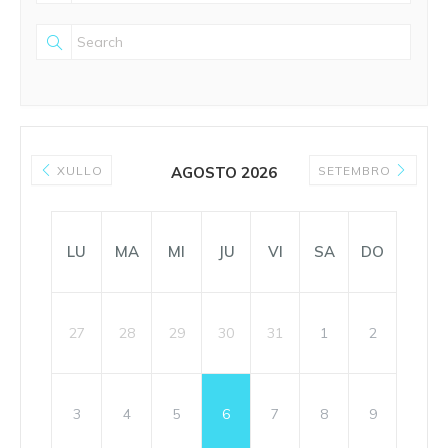
XULLO
AGOSTO 2026
SETEMBRO
LU
MA
MI
JU
VI
SA
DO
27
28
29
30
31
1
2
3
4
5
6
7
8
9