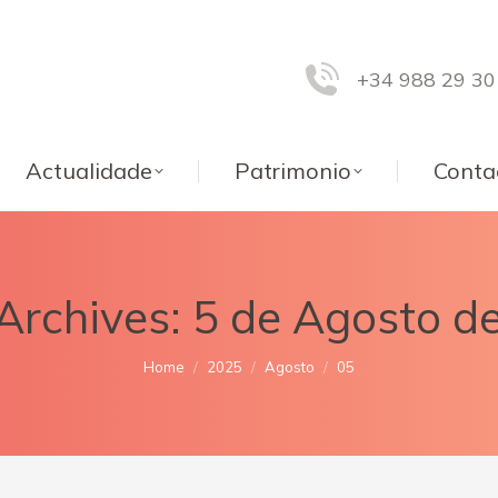
+34 988 29 30
Actualidade
Patrimonio
Conta
 Archives:
5 de Agosto d
You are here:
Home
2025
Agosto
05