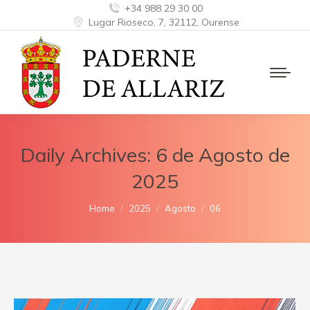
+34 988 29 30 00
Lugar Rioseco, 7, 32112, Ourense
Daily Archives:
6 de Agosto de
2025
You are here:
Home
2025
Agosto
06