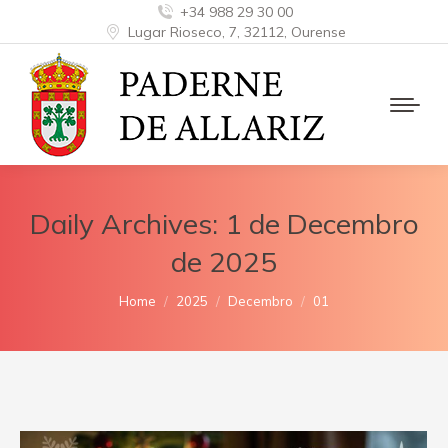
+34 988 29 30 00
Lugar Rioseco, 7, 32112, Ourense
Daily Archives:
1 de Decembro
de 2025
You are here:
Home
2025
Decembro
01