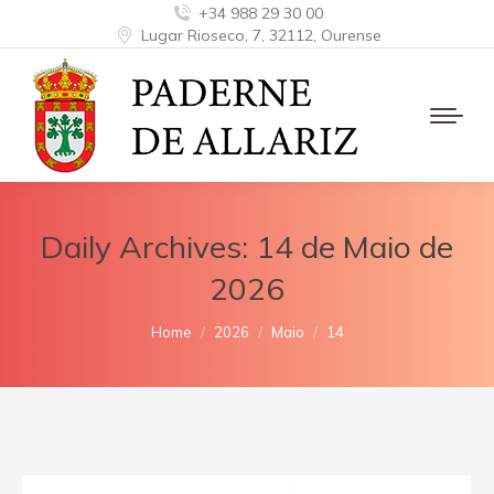
+34 988 29 30 00
Lugar Rioseco, 7, 32112, Ourense
Daily Archives:
14 de Maio de
2026
You are here:
Home
2026
Maio
14