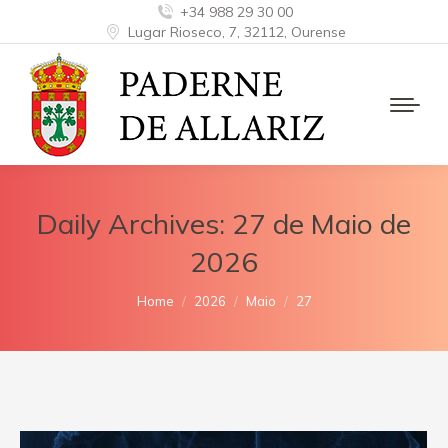
+34 988 29 30 00
Lugar Rioseco, 7, 32112, Ourense
Daily Archives:
27 de Maio de
2026
You are here:
Home
2026
Maio
27