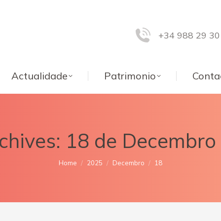
+34 988 29 30
Actualidade
Patrimonio
Conta
chives:
18 de Decembro
You are here:
Home
2025
Decembro
18