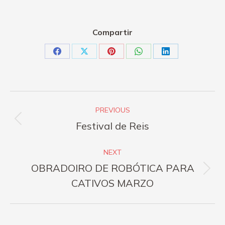
Compartir
Share
Share
Share
Share
Share
on
on
on
on
on
Facebook
X
Pinterest
WhatsApp
LinkedIn
Post
PREVIOUS
navigation
Previous
Festival de Reis
post:
NEXT
OBRADOIRO DE ROBÓTICA PARA
Next
CATIVOS MARZO
post: