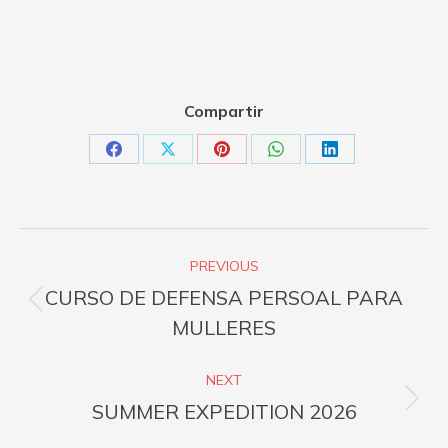
Compartir
Share
Share
Share
Share
Share
on
on
on
on
on
Facebook
X
Pinterest
WhatsApp
LinkedIn
Post
PREVIOUS
navigation
CURSO DE DEFENSA PERSOAL PARA
Previous
MULLERES
post:
NEXT
Next
SUMMER EXPEDITION 2026
post: