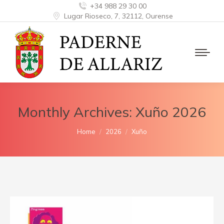
+34 988 29 30 00
Lugar Rioseco, 7, 32112, Ourense
Monthly Archives:
Xuño 2026
You are here:
Home
2026
Xuño