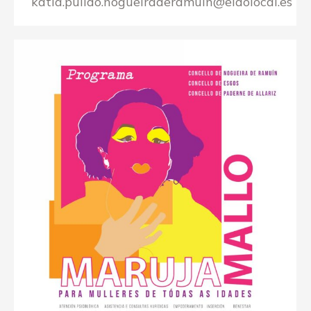
katia.pulido.nogueiraderamuin@eidolocal.es