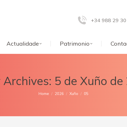
+34 988 29 30
Actualidade
Patrimonio
Conta
y Archives:
5 de Xuño de
You are here:
Home
2026
Xuño
05