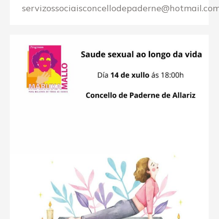
servizossociaisconcellodepaderne@hotmail.co