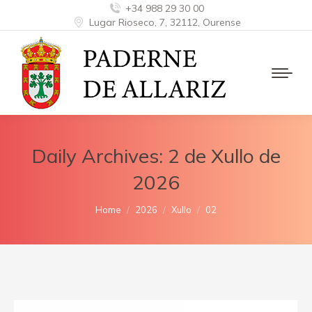
+34 988 29 30 00
Lugar Rioseco, 7, 32112, Ourense
Daily Archives:
2 de Xullo de
2026
You are here:
Home
2026
Xullo
02