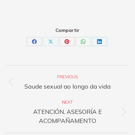
Compartir
Share
Share
Share
Share
Share
on
on
on
on
on
Facebook
X
Pinterest
WhatsApp
LinkedIn
Post
PREVIOUS
navigation
Previous
Saude sexual ao longo da vida
post:
NEXT
ATENCIÓN, ASESORÍA E
Next
ACOMPAÑAMENTO
post: