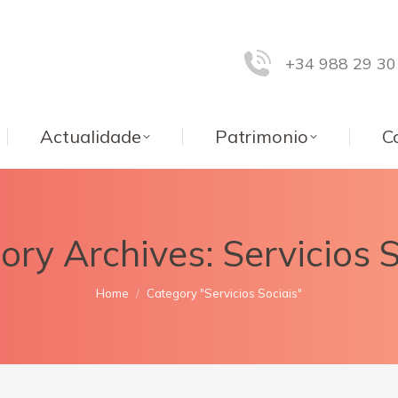
+34 988 29 30
Actualidade
Patrimonio
C
ory Archives:
Servicios 
You are here:
Home
Category "Servicios Sociais"