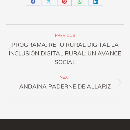
Share
Share
Share
Share
Share
on
on
on
on
on
Facebook
X
Pinterest
WhatsApp
LinkedIn
Post
PREVIOUS
navigation
PROGRAMA: RETO RURAL DIGITAL LA
Previous
INCLUSIÓN DIGITAL RURAL: UN AVANCE
post:
SOCIAL
NEXT
Next
ANDAINA PADERNE DE ALLARIZ
post: