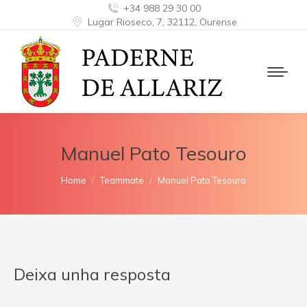
+34 988 29 30 00
Lugar Rioseco, 7, 32112, Ourense
Manuel Pato Tesouro
You are here:
Home
Teammate
Manuel Pato Tesouro
Deixa unha resposta