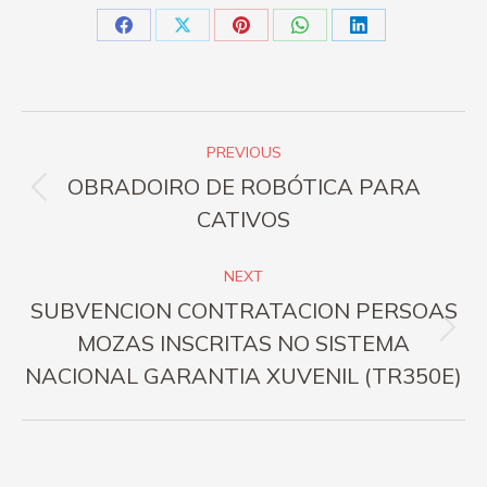
Share
Share
Share
Share
Share
on
on
on
on
on
Facebook
X
Pinterest
WhatsApp
LinkedIn
Post
PREVIOUS
navigation
OBRADOIRO DE ROBÓTICA PARA
Previous
CATIVOS
post:
NEXT
SUBVENCION CONTRATACION PERSOAS
Next
MOZAS INSCRITAS NO SISTEMA
post:
NACIONAL GARANTIA XUVENIL (TR350E)