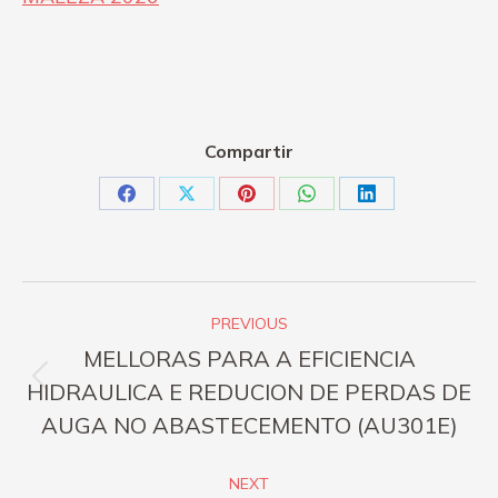
Compartir
Share
Share
Share
Share
Share
on
on
on
on
on
Facebook
X
Pinterest
WhatsApp
LinkedIn
Post
PREVIOUS
navigation
MELLORAS PARA A EFICIENCIA
Previous
HIDRAULICA E REDUCION DE PERDAS DE
post:
AUGA NO ABASTECEMENTO (AU301E)
NEXT